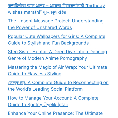
जन्मदिनीचा खास आनंद – आपल्या प्रियजनांसाठी “birthday
wishes marathi” गुरुत्वपूर्ण संदेश
The Unsent Message Project: Understanding
the Power of Unshared Words
Popular Cute Wallpapers for Girls: A Complete
Guide to Stylish and Fun Backgrounds
Step Sister Hentai: A Deep Dive into a Defining
Genre of Modern Anime Pornography
Mastering the Magic of Air Wrap: Your Ultimate
Guide to Flawless Styling
ফেসবুক চালু: A Complete Guide to Reconnecting on
the World’s Leading Social Platform
How to Manage Your Account: A Complete
Guide to Spotify Üyelik İptali
Enhance Your Online Presence: The Ultimate