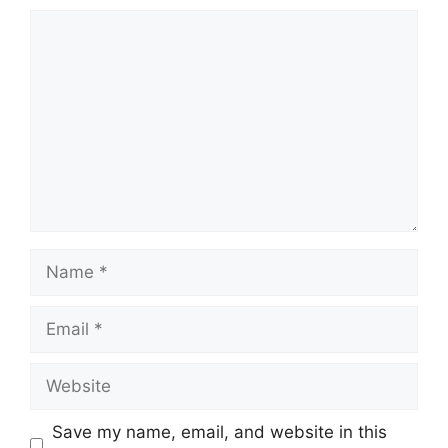
Comment
Name
Email
Website
Save my name, email, and website in this