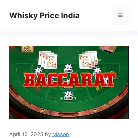
Skip
to
Whisky Price India
Menu
content
April 12, 2025
by
Mason