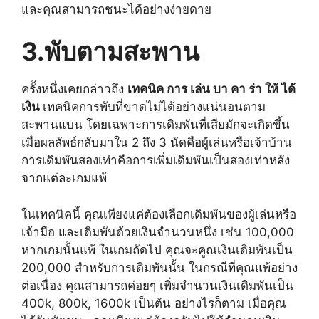
และคุณสามารถชนะได้อย่างง่ายดาย
3.พับตามสะพาน
ครั้งหนึ่งเคยกล่าวถึง
เทคนิค การ เล่น บา คา ร่า ให้ ได้
เงิน
เทคนิคการพับที่ขาดไม่ได้อย่างแน่นอนตาม
สะพานแบน โดยเฉพาะการเดิมพันที่เสียมักจะเกิดขึ้น
เมื่อผลลัพธ์กลับมาใน 2 ถึง 3 นัดคือผู้เล่นหรือเจ้าบ้าน
การเดิมพันสองเท่าคือการเพิ่มเดิมพันเป็นสองเท่าหลัง
จากแต่ละเกมแพ้
ในเทคนิคนี้ คุณเพียงแค่ต้องเลือกเดิมพันของผู้เล่นหรือ
เจ้ามือ และเดิมพันด้วยเงินจำนวนหนึ่ง เช่น 100,000
หากเกมนั้นแพ้ ในเกมถัดไป คุณจะคูณเงินเดิมพันเป็น
200,000 สำหรับการเดิมพันนั้น ในกรณีที่คุณแพ้อย่าง
ต่อเนื่อง คุณสามารถค่อยๆ เพิ่มจำนวนเงินเดิมพันเป็น
400k, 800k, 1600k เป็นต้น อย่างไรก็ตาม เมื่อคุณ