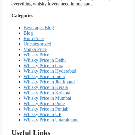
everything whisky lovers need in one spot.
Categories
Beverages Blog
Blog
Rum Price
Uncategorized
Vodka Price
Whisky Price
Whisky Price in Delhi
Whisky Price in Goa
Whisky Price in Hyderabad
Whisky Price in India
Whisky Price in Jharkhand
Whisky Price in Kerala
Whisky Price in Kolkata
Whisky Price in Mumbai
Whisky Price in Pune
Whisky Price in Punjab
Whisky Price in UP
Whisky Price in Uttarakhand
Useful Links