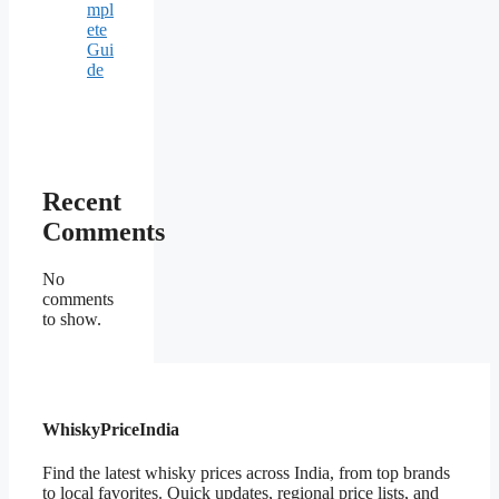
mpl
ete
Gui
de
Recent
Comments
No
comments
to show.
WhiskyPriceIndia
Find the latest whisky prices across India, from top brands
to local favorites. Quick updates, regional price lists, and